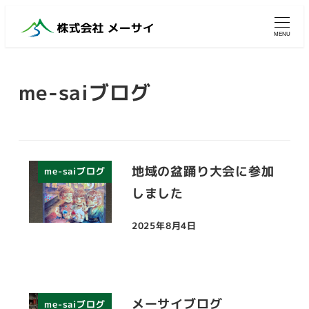
メ
イ
MENU
ン
コ
me-saiブログ
ン
テ
ン
ツ
へ
地域の盆踊り大会に参加
me-saiブログ
移
しました
動
2025年8月4日
投稿日
メーサイブログ
me-saiブログ