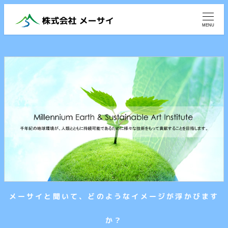
メ
イ
MENU
ン
コ
ン
テ
ン
ツ
へ
移
動
メーサイと聞いて、どのようなイメージが浮かびます
か？