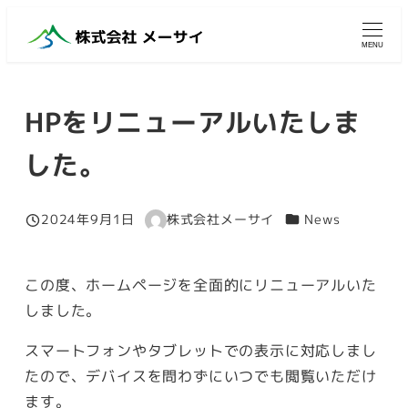
メ
イ
MENU
ン
コ
HPをリニューアルいたしま
ン
テ
した。
ン
ツ
カテゴリー
2024年9月1日
株式会社メーサイ
News
へ
投稿日
著
移
者
動
この度、ホームページを全面的にリニューアルいた
しました。
スマートフォンやタブレットでの表示に対応しまし
たので、デバイスを問わずにいつでも閲覧いただけ
ます。